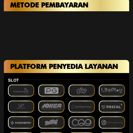
METODE PEMBAYARAN
PLATFORM PENYEDIA LAYANAN
SLOT