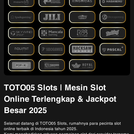
TOTO05 Slots | Mesin Slot
Online Terlengkap & Jackpot
Besar 2025
Selamat datang di TOTO05 Slots, rumahnya para pecinta slot
online terbaik di Indonesia tahun 2025.
Kami menghadirkan ratusan permainan slot dari provider ternama