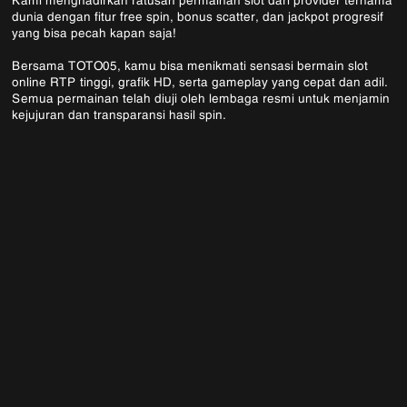
dunia dengan fitur free spin, bonus scatter, dan jackpot progresif
yang bisa pecah kapan saja!
Bersama TOTO05, kamu bisa menikmati sensasi bermain slot
online RTP tinggi, grafik HD, serta gameplay yang cepat dan adil.
Semua permainan telah diuji oleh lembaga resmi untuk menjamin
kejujuran dan transparansi hasil spin.
Keunggulan Bermain Slot di TOTO05
Sebagai situs slot terpercaya di Indonesia, TOTO05 Slots
menawarkan pengalaman bermain premium yang tak bisa kamu
dapatkan di tempat lain.
Berikut alasan mengapa ribuan pemain memilih TOTO05 setiap
hari:
🎰 Koleksi Slot Terlengkap: Dari klasik 3 gulungan hingga
slot video modern bertema unik.
⚡ RTP Tinggi: Semua game dilengkapi informasi
persentase kemenangan transparan.
💎 Jackpot Progresif Besar: Hadiah terus meningkat setiap
kali pemain berputar.
🎁 Bonus & Free Spin Tiap Hari: Main makin seru dengan
reward berlimpah.