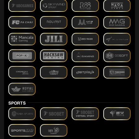
SPORTS