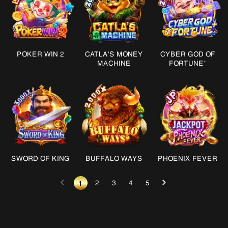
POKER WIN 2
CATLA'S MONEY
CYBER GOD OF
MACHINE
FORTUNE⁺
SWORD OF KING
BUFFALO WAYS
PHOENIX FEVER
1
2
3
4
5