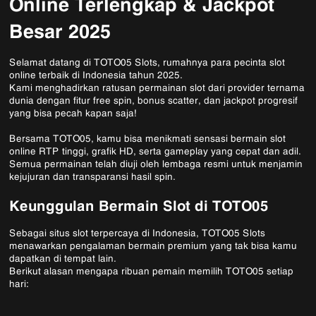
Online Terlengkap & Jackpot
Besar 2025
Selamat datang di TOTO05 Slots, rumahnya para pecinta slot
online terbaik di Indonesia tahun 2025.
Kami menghadirkan ratusan permainan slot dari provider ternama
dunia dengan fitur free spin, bonus scatter, dan jackpot progresif
yang bisa pecah kapan saja!
Bersama TOTO05, kamu bisa menikmati sensasi bermain slot
online RTP tinggi, grafik HD, serta gameplay yang cepat dan adil.
Semua permainan telah diuji oleh lembaga resmi untuk menjamin
kejujuran dan transparansi hasil spin.
Keunggulan Bermain Slot di TOTO05
Sebagai situs slot terpercaya di Indonesia, TOTO05 Slots
menawarkan pengalaman bermain premium yang tak bisa kamu
dapatkan di tempat lain.
Berikut alasan mengapa ribuan pemain memilih TOTO05 setiap
hari:
🎰 Koleksi Slot Terlengkap: Dari klasik 3 gulungan hingga