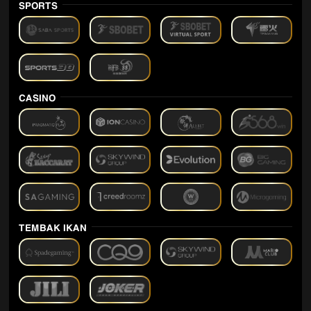
SPORTS
CASINO
TEMBAK IKAN